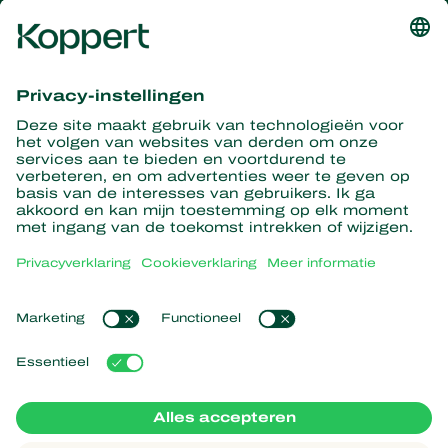
Ontvang het laatste nieuws en
informatie
Hier aanmelden
Partners with Nature
Roofmijten
Over Koppert
Roofinsecten
Sluipwespen
Over Koppert
Nuttige nematoden
Populaire links
Nieuws en informatie
Nuttige micro-organismen
Duurzaamheid
Gewasbescherming
Ervaringen van klanten
Werken bij Koppert
Bestuiving
Webshop
Contact
Koppert Global
Koppert One
Cookies beheren
Privacyverklaring