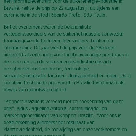
een informatiecentrum voor de suikerenergie-industrie in
Brazilië, reikte de prijs op 22 augustus jl. uit tijdens een
ceremonie in de stad Ribeirão Preto, São Paulo.
Bij het evenement waren de belangrijkste
vertegenwoordigers van de suikerrietindustrie aanwezig:
toonaangevende bedrijven, leveranciers, banken en
intermediairs. Dit jaar werd de prijs voor de 28e keer
uitgereikt als erkenning voor landbouwkundige prestaties in
de sectoren van de suikerenergie-industrie die zich
bezighouden met productie, technologie,
sociaaleconomische factoren, duurzaamheid en milieu. De al
jarenlang bestaande prijs wordt in Brazilië beschouwd als
bewijs van geloofwaardigheid.
"Koppert Brazilië is vereerd met de toekenning van deze
prijs", aldus Jaqueline Antonia, communicatie- en
marketingcoördinator van Koppert Brazilië. "Voor ons is
deze erkenning allereerst het resultaat van
klanttevredenheid, de toewijding van onze werknemers en