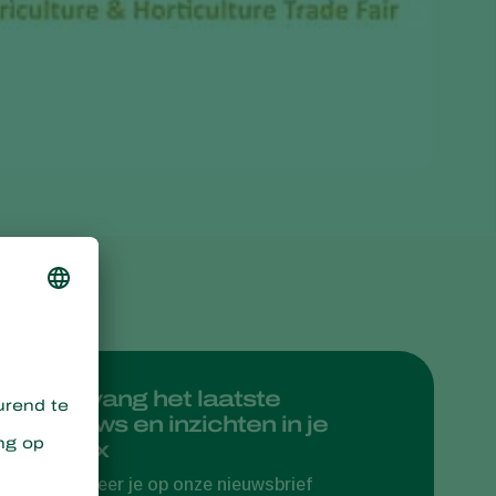
Greece
Hungary
India
Italy
Kenya
Korea
Mexico
Netherlands
Paraguay
Poland
Portugal
Ontvang het laatste
nieuws en inzichten in je
Russia
inbox
South Africa
Abonneer je op onze nieuwsbrief
Spain