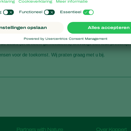
TF in Vijfhuizen. Ongeveer 250 standhouders, waaronder Kopper
ale sierteeltvakbeurs. Wij nodigen u van harte uit om langs te
e laatste ontwikkelingen. Graag presenteren wij onze nieuwe
de beurs (of al heeft geïnstalleerd) ontvangt een leuk presentje
wensen voor de toekomst. Wij praten graag met u bij.
Partners with Nature
Over Koppert