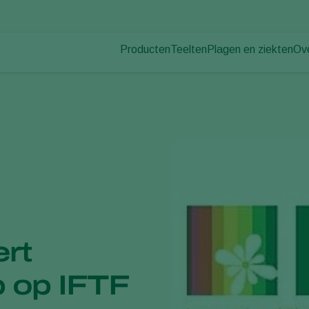
Producten
Teelten
Plagen en ziekten
Ov
Plagen
Plaagbestrijding
Bedekte groenteteelt
Ov
Plantenziekten
Ziektebestrijding
Siergewassen
Nie
Bestuiving
Fruit
Du
Weerbaar telen
Vollegrondsgroenten
Wer
Uitzettechnieken
Akkerbouwgewassen
Co
Monitoring & Scouting
Services
ert
 op IFTF