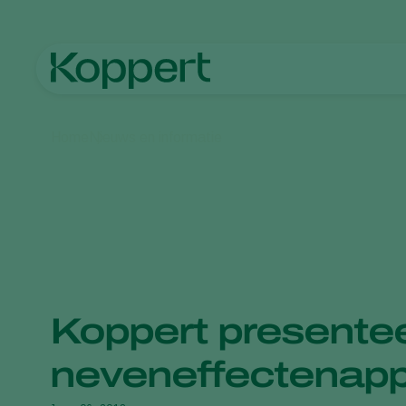
Home
Nieuws en informatie
Koppert presente
neveneffectenapp