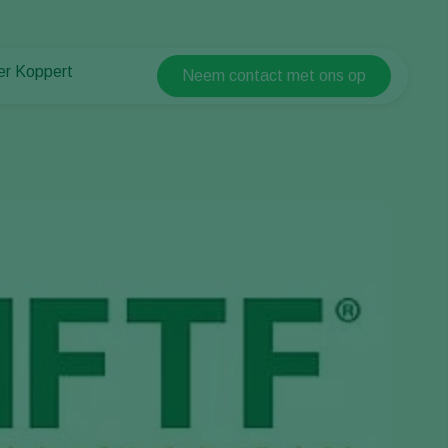
er Koppert
Neem contact met ons op
Koppert Global
er Koppert
Argentina
uws en informatie
Austria
urzaamheid
Belgium
ken bij Koppert
ntact
Brasil
Canada (English)
Canada (French)
Ecuador
Finland (Finnish)
Finland (Swedish)
France
Germany