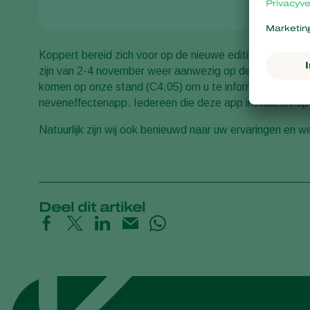
Koppert bereid zich voor op de nieuwe editie van de IF
zijn van 2-4 november weer aanwezig op deze internation
komen op onze stand (C4.05) om u te informeren over d
neveneffectenapp. Iedereen die deze app installeert op 
Natuurlijk zijn wij ook benieuwd naar uw ervaringen en 
Deel dit artikel