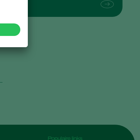
Sweden
Switzerland
t,
Turkey
USA
.
United Kingdom
Populaire links