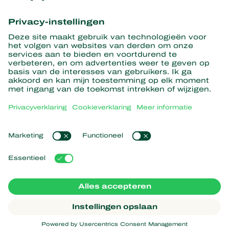
Ontvang het laatste nieuws en
informatie
Hier aanmelden
Partners with Nature
Roofmijten
Over Koppert
Roofinsecten
Sluipwespen
Over Koppert
Nuttige nematoden
Populaire links
Nieuws en informatie
Nuttige micro-organismen
Duurzaamheid
Gewasbescherming
Ervaringen van klanten
Werken bij Koppert
Bestuiving
Webshop
Contact
Koppert Global
Koppert One
Cookies beheren
Privacyverklaring
Disclaimer
Argentina
Cookieverklaring