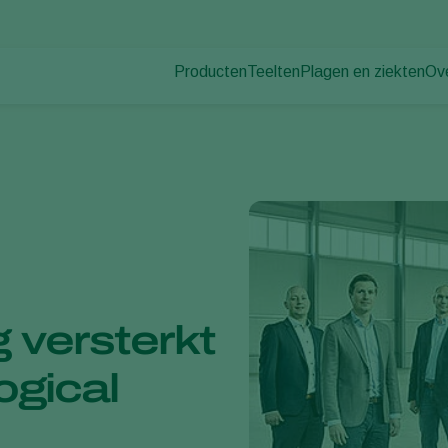
Producten
Teelten
Plagen en ziekten
Ov
Plagen
Plaagbestrijding
Bedekte groenteteelt
Ov
Plantenziekten
Ziektebestrijding
Siergewassen
Nie
Bestuiving
Fruit
Du
Weerbaar telen
Vollegrondsgroenten
Wer
Uitzettechnieken
Akkerbouwgewassen
Co
Monitoring & Scouting
Services
g versterkt
ogical