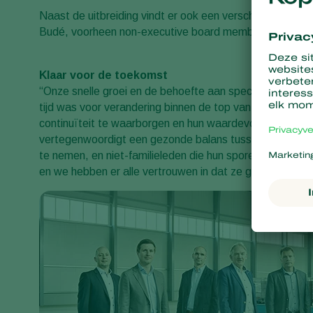
Naast de uitbreiding vindt er ook een verschuiving plaat
Budé, voorheen non-executive board members, nemen v
Klaar voor de toekomst
“Onze snelle groei en de behoefte aan specifieke afdelin
tijd was voor verandering binnen de top van het bedrijf”,
continuïteit te waarborgen en hun waardevolle ervaring i
vertegenwoordigt een gezonde balans tussen ervaren fam
te nemen, en niet-familieleden die hun sporen in de loop 
en we hebben er alle vertrouwen in dat ze goed zullen pr