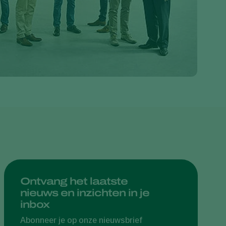
Greece
Hungary
India
Italy
Kenya
Korea
Mexico
Netherlands
Paraguay
Poland
Portugal
Ontvang het laatste
nieuws en inzichten in je
Russia
inbox
South Africa
Abonneer je op onze nieuwsbrief
Spain