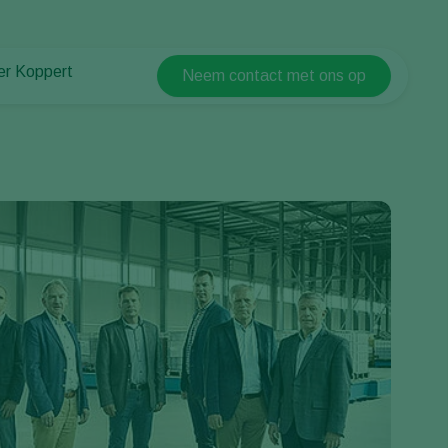
er Koppert
Neem contact met ons op
Koppert Global
er Koppert
Argentina
uws en informatie
Austria
urzaamheid
Belgium
ken bij Koppert
ntact
Brasil
Canada (English)
Canada (French)
Ecuador
Finland (Finnish)
Finland (Swedish)
France
Germany