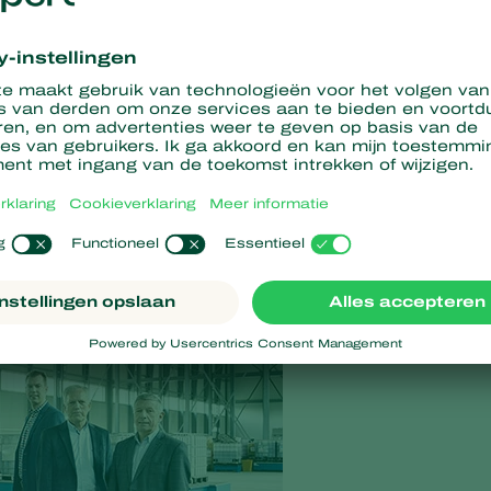
s binnen de directie. Oprichter Peter Koppert en adviseur John
anaf heden plaats in de Raad van Advies.
gen zoals Horti, Agri en live stock, deden ons beseffen dat het
 aldus de huidige hoofddirectie die aan zullen blijven om de
n het leiden van het bedrijf door te geven. De nieuwe directie
ilieleden die klaar zijn om extra verantwoordelijkheden op zich
der jaren hebben verdiend. “Iedereen heeft zijn expertiseterrein
esteren in hun nieuwe rollen.”