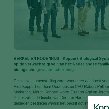
BERKEL EN RODENRIJS - Koppert Biological System
op de verwachte groei van het Nederlandse familieb
biologische
gewasbescherming
.
De nieuwe samenstelling zorgt voor meer aandacht voor
Paul Koppert en Henri Oosthoek en CFO Robert Pathui
Marketing, Martin Koppert wordt Director Agri en Jora
Ruiter zullen de functie van Director Horti op zich nemen.
gebieden bestrijken waarin het bedrijf actief is.