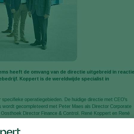
s heeft de omvang van de directie uitgebreid in reacti
edrijf. Koppert is de wereldwijde specialist in
 specifieke operatiegebieden. De huidige directie met CEO's
s wordt gecompleteerd met Peter Maes als Director Corporate
m Oosthoek Director Finance & Control. René Koppert en René
 De nieuwe rollen zullen veel specifieker van aard zijn en alle