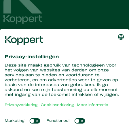
Ontvang het laatste nieuws en
informatie
Hier aanmelden
Partners with Nature
Roofmijten
Over Koppert
Roofinsecten
Sluipwespen
Over Koppert
Nuttige nematoden
Populaire links
Nieuws en informatie
Nuttige micro-organismen