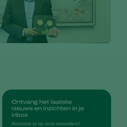
Greece
Hungary
India
Italy
Kenya
Korea
Mexico
Netherlands
Paraguay
Poland
Portugal
Ontvang het laatste
nieuws en inzichten in je
Russia
inbox
South Africa
Abonneer je op onze nieuwsbrief
Spain