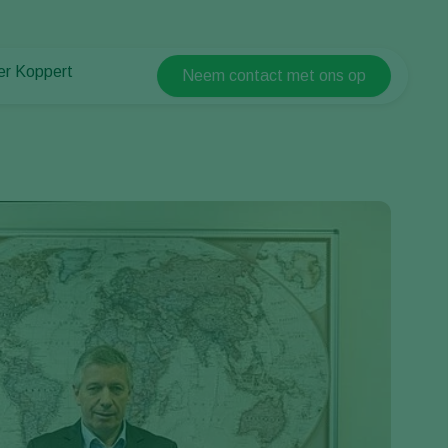
er Koppert
Neem contact met ons op
Koppert Global
er Koppert
Argentina
uws en informatie
Austria
urzaamheid
Belgium
ken bij Koppert
ntact
Brasil
Canada (English)
Canada (French)
Ecuador
Finland (Finnish)
Finland (Swedish)
France
Germany