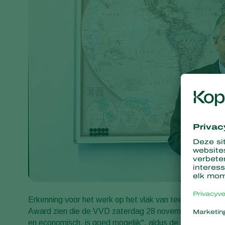
Erkenning voor het werk op het vlak van teeltverduurza
Award zien die de VVD zaterdag 28 november uitreikte a
en economisch, is goed mogelijk", aldus de directeur van 