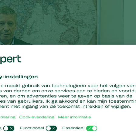
ming. Zo mag Koppert Biological Systems de Sustainability
an Paul Koppert. "Een duurzame en natuurlijke teelt, ecologisc
het bedrijf uit Berkel en Rodenrijs.