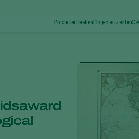
Producten
Teelten
Plagen en ziekten
Ov
Plagen
Plaagbestrijding
Bedekte groenteteelt
Ov
Plantenziekten
Ziektebestrijding
Siergewassen
Nie
Bestuiving
Fruit
Du
Weerbaar telen
Vollegrondsgroenten
Wer
Uitzettechnieken
Akkerbouwgewassen
Co
Monitoring & Scouting
Services
idsaward
gical