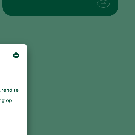
Sweden
Switzerland
Turkey
USA
United Kingdom
h