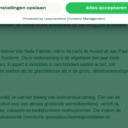
 de VVD elke twee jaar uitreikt aan degenen die methoden
ilieu versterken. Een dergelijke, integrale benadering van mens,
welvaart en welzijn in ons werelddeel op een hoog peil te houden
damse Van Nelle Fabriek, reikte de partij de Award uit aan Paul
l Systems. Deze onderneming is de afgelopen tien jaar sterk
n. Koppert is inmiddels in ruim honderd landen actief, telt
e teelten als de glastuinbouw als in de grote, akkerbouwmatig
edrijf en van het belang van teeltverduurzaming. Eén van de
edsel voor een almaar groeiende wereldbevolking, vertelt hij.
ijke, robuuste en bedrijfszekere teeltsystemen. Die maken de
lie gebaseerde chemische gewasbeschermingsmiddelen en