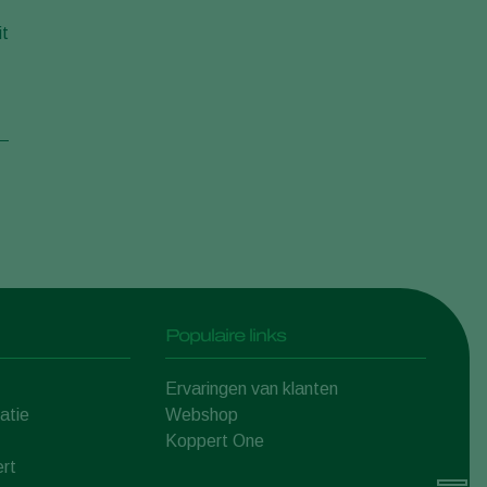
it
Populaire links
Ervaringen van klanten
atie
Webshop
Koppert One
rt