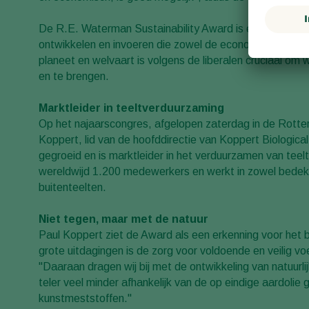
De R.E. Waterman Sustainability Award is een prijs die
ontwikkelen en invoeren die zowel de economie als het m
planeet en welvaart is volgens de liberalen cruciaal om 
en te brengen.
Marktleider in teeltverduurzaming
Op het najaarscongres, afgelopen zaterdag in de Rotter
Koppert, lid van de hoofddirectie van Koppert Biologica
gegroeid en is marktleider in het verduurzamen van teelte
wereldwijd 1.200 medewerkers en werkt in zowel bedekt
buitenteelten.
Niet tegen, maar met de natuur
Paul Koppert ziet de Award als een erkenning voor het b
grote uitdagingen is de zorg voor voldoende en veilig vo
"Daaraan dragen wij bij met de ontwikkeling van natuurl
teler veel minder afhankelijk van de op eindige aardo
kunstmeststoffen."