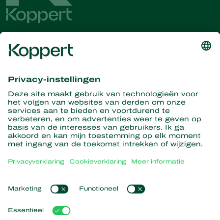
Ontvang het laatste nieuws en
informatie
Hier aanmelden
Partners with Nature
Roofmijten
Over Koppert
Roofinsecten
Sluipwespen
Over Koppert
Nuttige nematoden
Populaire links
Nieuws en evenementen
Nuttige micro-organismen
Duurzaamheid
Gewasbescherming
Ervaringen van klanten
Werken bij Koppert