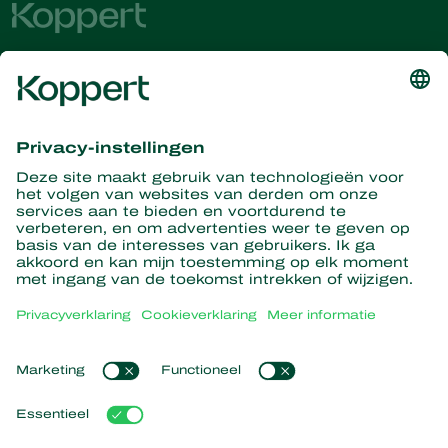
Ontvang het laatste nieuws en
informatie
Hier aanmelden
Partners with Nature
Roofmijten
Over Koppert
Roofinsecten
Sluipwespen
Over Koppert
Nuttige nematoden
Populaire links
Nieuws en informatie
Nuttige micro-organismen
Duurzaamheid
Gewasbescherming
Ervaringen van klanten
Werken bij Koppert
Bestuiving
Webshop