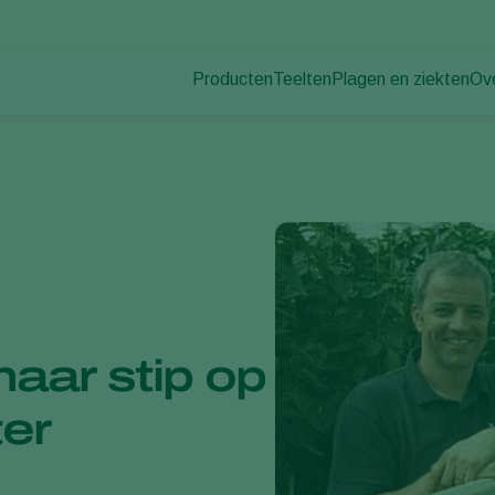
Producten
Teelten
Plagen en ziekten
Ov
Plagen
Plaagbestrijding
Bedekte groenteteelt
Ov
Plantenziekten
Ziektebestrijding
Siergewassen
Nie
Bestuiving
Fruit
Du
Weerbaar telen
Vollegrondsgroenten
Wer
Uitzettechnieken
Akkerbouwgewassen
Co
Monitoring & Scouting
Services
aar stip op
ter