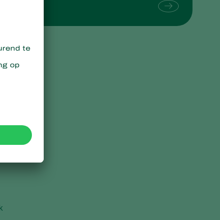
Sweden
Switzerland
Turkey
USA
United Kingdom
k