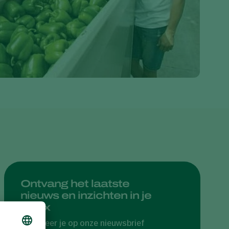
Greece
Hungary
India
Italy
Kenya
Korea
Mexico
Netherlands
Paraguay
Poland
Portugal
Ontvang het laatste
nieuws en inzichten in je
Russia
inbox
South Africa
Abonneer je op onze nieuwsbrief
Spain