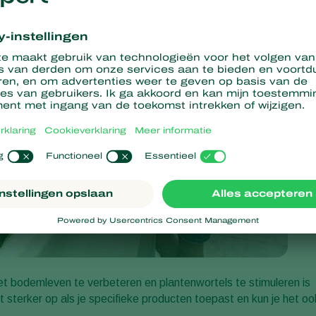
t bodemleven te verbeteren en plantenwortels te stimuleren is
sterker op als je specifieke producten toepast en kun je het oo