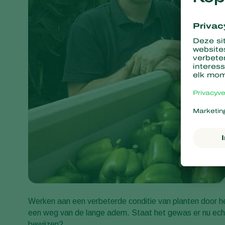
Werken aan een verbeterde conditie van planten door he
een weg van de lange adem. Staat het gewas er nu echt 
bewijzen?