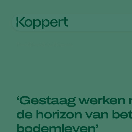
Home
Nieuws en informatie
‘Gestaag werken n
de horizon van be
bodemleven’