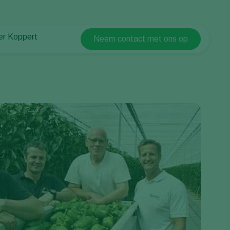
er Koppert
Neem contact met ons op
Koppert Global
er Koppert
Argentina
uws en informatie
Austria
urzaamheid
Belgium
ken bij Koppert
ntact
Brasil
Canada (English)
Canada (French)
Ecuador
Finland (Finnish)
Finland (Swedish)
France
Germany