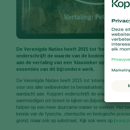
De Verenigde Naties heeft 2015 tot ‘het internati
onderschrijft de waarde van de bodem als basis 
aan de vertaling van een ‘klassieker op dit gebied
essenties van dit bijzondere werk.
De Verenigde Naties heeft 2015 tot ‘internationale jaa
voor ons aller welbevinden te benadrukken. De
Biobeur
aandacht aan. Koppert onderschrijft de waarde van de bi
aanmoedigen om breed te kijken en (bijvoorbeeld op deze
helpen op een meer duurzame manier te werken. Het bese
kennis van de fysische, chemische en biologische proces
grond, maar ook op substraat. Kijk ook eens op (
www.pa