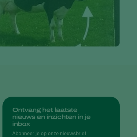
Greece
Hungary
India
Italy
Kenya
Korea
Mexico
Netherlands
Paraguay
Poland
Portugal
Ontvang het laatste
nieuws en inzichten in je
Russia
inbox
South Africa
Abonneer je op onze nieuwsbrief
Spain