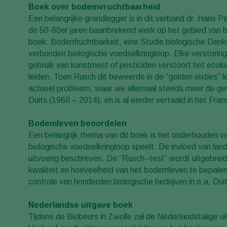
Boek over bodemvruchtbaarheid
Een belangrijke grondlegger is in dit verband dr. Hans P
de 50-60er jaren baanbrekend werk op het gebied van 
boek: Bodenfruchtbarkeit, eine Studie biologische De
verbonden biologische voedselkringloop. Elke verstoring 
gebruik van kunstmest of pesticiden verstoort het ecolo
leiden. Toen Rusch dit beweerde in de “golden sixties” l
actueel probleem, waar we allemaal steeds meer de gev
Duits (1968 – 2014), en is al eerder vertaald in het Fran
Bodemleven beoordelen
Een belangrijk thema van dit boek is het onderhouden va
biologische voedselkringloop speelt. De invloed van la
uitvoerig beschreven. De “Rusch–test” wordt uitgebreid
kwaliteit en hoeveelheid van het bodemleven te bepalen.
controle van honderden biologische bedrijven in o.a. Dui
Nederlandse uitgave boek
Tijdens de Biobeurs in Zwolle zal de Nederlandstalige 