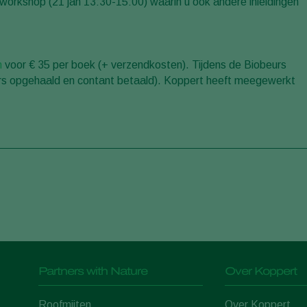
 workshop (21 jan 13:30-15:00) waarin u ook andere inleidingen
n
voor € 35 per boek (+ verzendkosten). Tijdens de Biobeurs
eurs opgehaald en contant betaald). Koppert heeft meegewerkt
Partners with Nature
Over Koppert
Roofmijten
Over Koppert