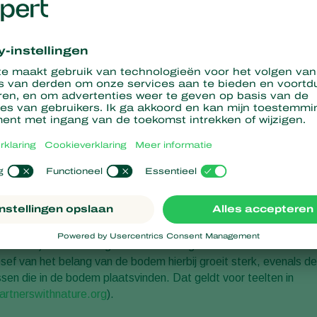
onale jaar van de bodem’ uitgeroepen. Koppert
voor een gezonde teelt en heeft daarom ook meegewerkt
’. Op de Biobeurs in Zwolle presenteert de vertaler de
r van de bodem’ uitgeroepen, om het grote belang van de bodem
s
(21-22 januari 2015, Zwolle) schenkt hier op allerlei manieren
ologische aanpak, en wil juist ook ‘gangbare’ telers
 beurs) van de biologische sector dingen te leren die hen kunn
f van het belang van de bodem hierbij groeit sterk, evenals de
sen die in de bodem plaatsvinden. Dat geldt voor teelten in
rtnerswithnature.org
).