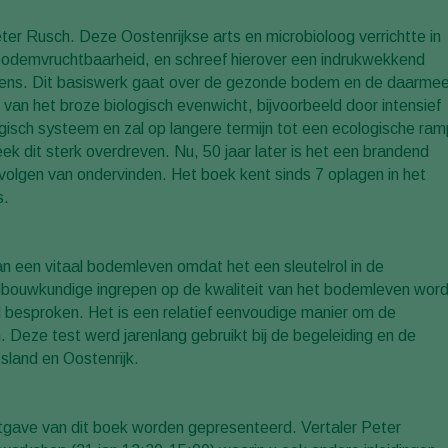
eter Rusch. Deze Oostenrijkse arts en microbioloog verrichtte in
bodemvruchtbaarheid, en schreef hierover een indrukwekkend
nkens. Dit basiswerk gaat over de gezonde bodem en de daarme
van het broze biologisch evenwicht, bijvoorbeeld door intensief
gisch systeem en zal op langere termijn tot een ecologische ram
eek dit sterk overdreven. Nu, 50 jaar later is het een brandend
olgen van ondervinden. Het boek kent sinds 7 oplagen in het
s.
n een vitaal bodemleven omdat het een sleutelrol in de
ndbouwkundige ingrepen op de kwaliteit van het bodemleven word
 besproken. Het is een relatief eenvoudige manier om de
 Deze test werd jarenlang gebruikt bij de begeleiding en de
tsland en Oostenrijk.
uitgave van dit boek worden gepresenteerd. Vertaler Peter