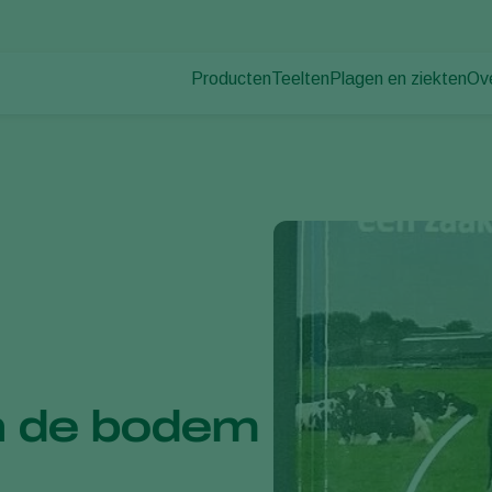
Producten
Teelten
Plagen en ziekten
Ov
Plagen
Plaagbestrijding
Bedekte groenteteelt
Ov
Plantenziekten
Ziektebestrijding
Siergewassen
Nie
Bestuiving
Fruit
Du
Weerbaar telen
Vollegrondsgroenten
Wer
Uitzettechnieken
Akkerbouwgewassen
Co
Monitoring & Scouting
Services
an de bodem