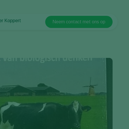
er Koppert
Neem contact met ons op
Koppert Global
er Koppert
Argentina
uws en informatie
Austria
urzaamheid
Belgium
ken bij Koppert
ntact
Brasil
Canada (English)
Canada (French)
Ecuador
Finland (Finnish)
Finland (Swedish)
France
Germany