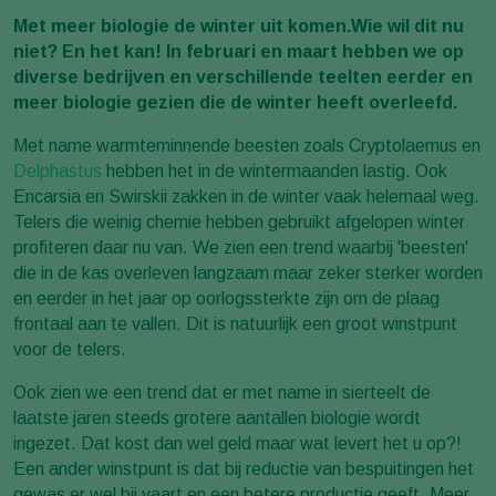
Met meer biologie de winter uit komen.Wie wil dit nu
niet? En het kan! In februari en maart hebben we op
diverse bedrijven en verschillende teelten eerder en
meer biologie gezien die de winter heeft overleefd.
Met name warmteminnende beesten zoals Cryptolaemus en
Delphastus
hebben het in de wintermaanden lastig. Ook
Encarsia en Swirskii zakken in de winter vaak helemaal weg.
Telers die weinig chemie hebben gebruikt afgelopen winter
profiteren daar nu van. We zien een trend waarbij 'beesten'
die in de kas overleven langzaam maar zeker sterker worden
en eerder in het jaar op oorlogssterkte zijn om de plaag
frontaal aan te vallen. Dit is natuurlijk een groot winstpunt
voor de telers.
Ook zien we een trend dat er met name in sierteelt de
laatste jaren steeds grotere aantallen biologie wordt
ingezet. Dat kost dan wel geld maar wat levert het u op?!
Een ander winstpunt is dat bij reductie van bespuitingen het
gewas er wel bij vaart en een betere productie geeft. Meer