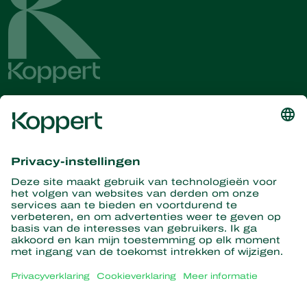
Ontvang het laatste nieuws en
informatie
Hier aanmelden
Partners with Nature
Roofmijten
Over Koppert
Roofinsecten
Sluipwespen
Over Koppert