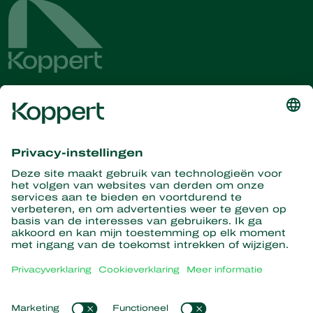
Ontvang het laatste nieuws en
informatie
Hier aanmelden
Partners with Nature
Roofmijten
Over Koppert
Roofinsecten
Sluipwespen
Over Koppert
Nuttige nematoden
Populaire links