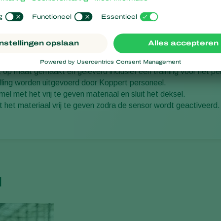
g
 op maat gemaakt en geleverd inclusief een training voor het pe
telling worden uitgevoerd door Koppert personeel.
el met het vrij te geven materiaal en sluit het deksel.
t het materiaal vrij te geven zodra de sensor wordt geactiveerd.
u