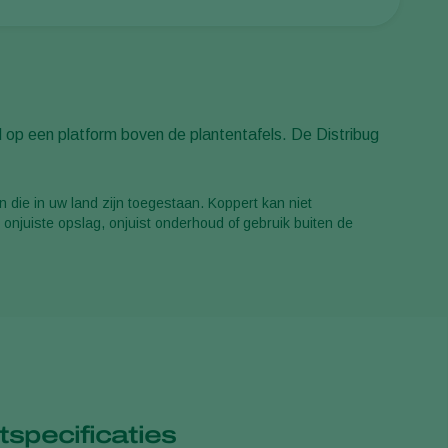
Sweden
Switzerland
Turkey
USA
d op een platform boven de plantentafels. De Distribug
United Kingdom
 die in uw land zijn toegestaan. Koppert kan niet
 onjuiste opslag, onjuist onderhoud of gebruik buiten de
specificaties