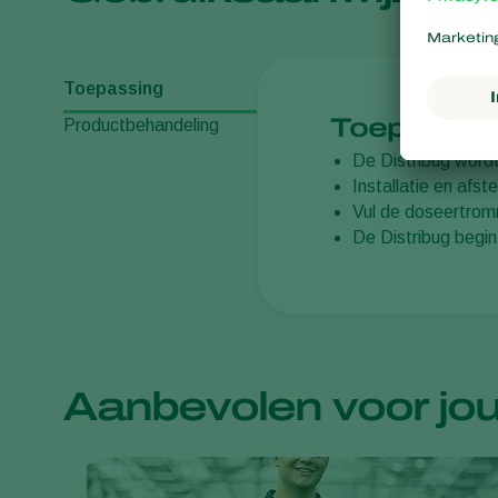
Toepassing
Toepassin
Productbehandeling
De Distribug wordt
Installatie en afs
Vul de doseertromm
De Distribug begin
Aanbevolen voor jo