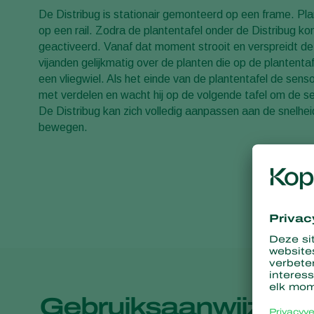
De Distribug is stationair gemonteerd op een frame. P
op een rail. Zodra de plantentafel onder de Distribug k
geactiveerd. Vanaf dat moment strooit en verspreidt de 
vijanden gelijkmatig over de planten die op de plantenta
een vliegwiel. Als het einde van de plantentafel de senso
met verdelen en wacht hij op de volgende tafel om de s
De Distribug kan zich volledig aanpassen aan de snelhe
bewegen.
Gebruiksaanwijzing