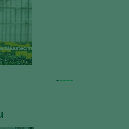
verblaastechniek
u