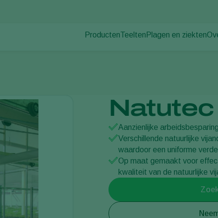
Producten
Teelten
Plagen en ziekten
Ov
Plagen
Plaagbestrijding
Bedekte groenteteelt
Ov
Plantenziekten
Ziektebestrijding
Siergewassen
Nie
Bestuiving
Fruit
Du
Weerbaar telen
Vollegrondsgroenten
Wer
Natutec 
Uitzettechnieken
Akkerbouwgewassen
Co
Monitoring & Scouting
Aanzienlijke arbeidsbesparin
Services
Verschillende natuurlijke vi
waardoor een uniforme verdeli
Op maat gemaakt voor effec
kwaliteit van de natuurlijke v
Zoek
Neem