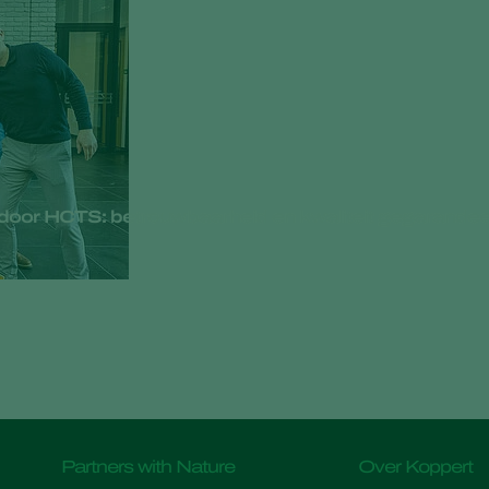
door HCTS: betrouwbaarheid en kwaliteit gegarande
Partners with Nature
Over Koppert