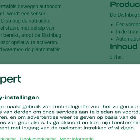
Produc
lanttafels bewegen autonoom
omt, wordt een sensor
De Distribug 
Distribug de natuurlijke
Een verde
fel staan, met behulp van
In de tromm
r bereikt, stopt de Distribug
Automatisc
ensor opnieuw te activeren.
Inhoud
id waarmee de plantentafels
5 liter.