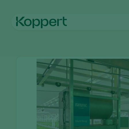
Home
Producten
Uitzettechnieken
Natutec Distribug