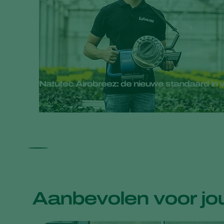
Natutec Airobreez: de nieuwe standaard in 
Aanbevolen voor jo