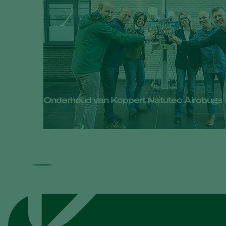
Onderhoud van Koppert Natutec Airobugs 