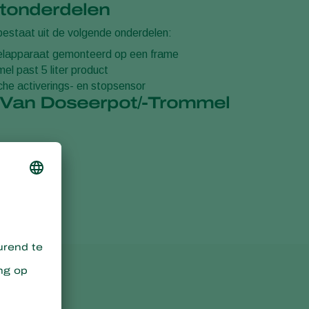
tonderdelen
bestaat uit de volgende onderdelen:
elapparaat gemonteerd op een frame
el past 5 liter product
he activerings- en stopsensor
 Van Doseerpot/-Trommel