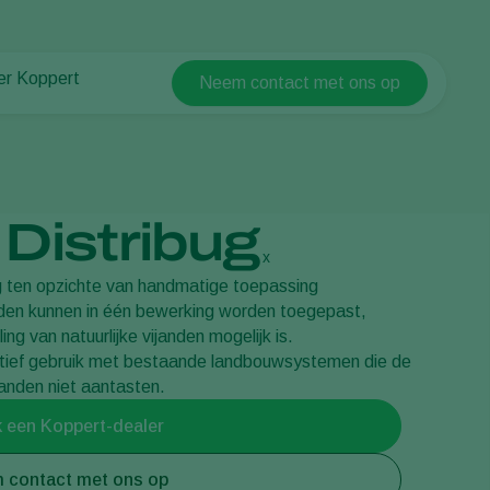
er Koppert
Neem contact met ons op
Koppert Global
er Koppert
Argentina
uws en informatie
Austria
urzaamheid
Belgium
ken bij Koppert
Distribug
ntact
Brasil
x
Canada (English)
g ten opzichte van handmatige toepassing
janden kunnen in één bewerking worden toegepast,
Canada (French)
ng van natuurlijke vijanden mogelijk is.
Ecuador
tief gebruik met bestaande landbouwsystemen die de
Finland (Finnish)
ijanden niet aantasten.
Finland (Swedish)
 een Koppert-dealer
France
 contact met ons op
Germany