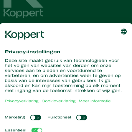
Ontvang het laatste nieuws en
informatie
Hier aanmelden
Partners with Nature
Roofmijten
Over Koppert
Roofinsecten
Sluipwespen
Over Koppert
Nuttige nematoden
Populaire links
Nieuws en informatie
Nuttige micro-organismen
Duurzaamheid
Gewasbescherming
Ervaringen van klanten