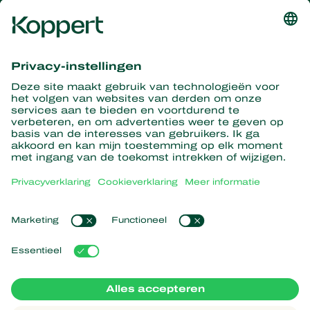
Ontvang het laatste nieuws en
informatie
Hier aanmelden
Partners with Nature
Roofmijten
Over Koppert
Roofinsecten
Sluipwespen
Over Koppert
Nuttige nematoden
Populaire links
Nieuws en informatie
Nuttige micro-organismen
Duurzaamheid
Gewasbescherming
Ervaringen van klanten
Werken bij Koppert
Bestuiving
Webshop
Contact
Koppert Global
Koppert One
Cookies beheren
Privacyverklaring