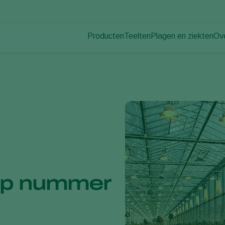
Producten
Teelten
Plagen en ziekten
Ov
Plagen
Plaagbestrijding
Bedekte groenteteelt
Ov
Plantenziekten
Ziektebestrijding
Siergewassen
Nie
Bestuiving
Fruit
Du
Weerbaar telen
Vollegrondsgroenten
Wer
Uitzettechnieken
Akkerbouwgewassen
Co
Monitoring & Scouting
Services
 op nummer