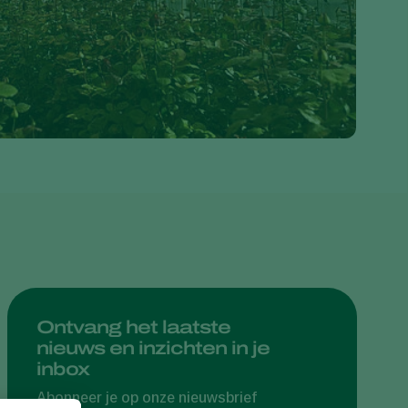
Greece
Hungary
India
Italy
Kenya
Korea
Mexico
Netherlands
Paraguay
Poland
Portugal
Ontvang het laatste
nieuws en inzichten in je
Russia
inbox
South Africa
Abonneer je op onze nieuwsbrief
Spain