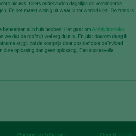
echte nieuws: telers ondervinden dagelijks de verminderde
 En het maakt weinig uit waar je ter wereld kijkt. De trend is
 te beheersen al in huis hebben! Het gaat om
Amblydromalus
en we dat de roofmijt wel erg duur is. En juist daarom daag ik
fname stijgt, zal de kostprijs daar positief door beïnvloed
en dure oplossing dan geen oplossing. Een succesvolle
Partners with Nature
Over Koppert