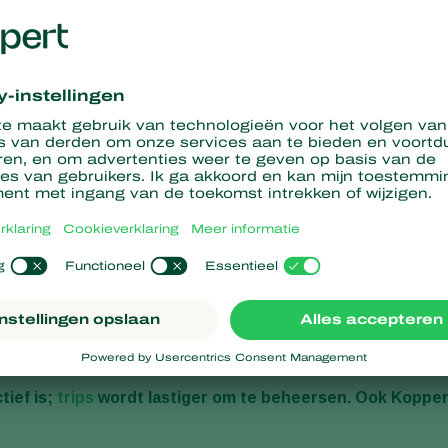
tief is;
trips
wordt lastiger om te beheersen. Ook Kopper