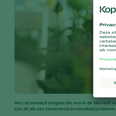
Het zal niemand ontgaan die veel in de sierteelt ac
ziet dit als een toenemend en mondiaal probleem.