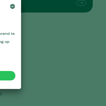
Sweden
Switzerland
Turkey
USA
United Kingdom
t