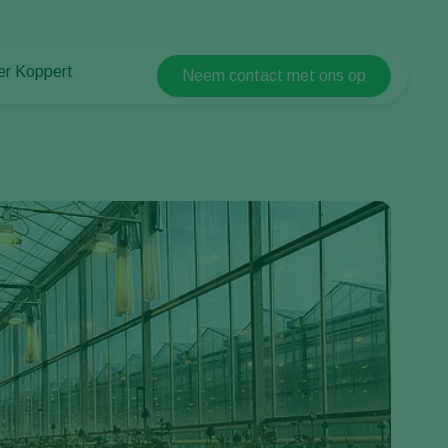
er Koppert
Neem contact met ons op
Koppert Global
er Koppert
Argentina
uws en informatie
Austria
urzaamheid
Belgium
ken bij Koppert
ntact
Brasil
Canada (English)
Canada (French)
Ecuador
Finland (Finnish)
Finland (Swedish)
France
Germany