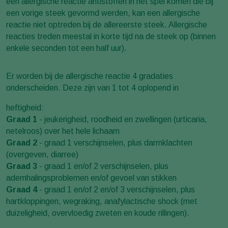
een allergische reactie antistoffen in het spel komen die bij
een vorige steek gevormd werden, kan een allergische
reactie niet optreden bij de allereerste steek. Allergische
reacties treden meestal in korte tijd na de steek op (binnen
enkele seconden tot een half uur).
Er worden bij de allergische reactie 4 gradaties
onderscheiden. Deze zijn van 1 tot 4 oplopend in
heftigheid:
Graad 1
- jeukerigheid, roodheid en zwellingen (urticaria,
netelroos) over het hele lichaam
Graad 2
- graad 1 verschijnselen, plus darmklachten
(overgeven, diarree)
Graad 3
- graad 1 en/of 2 verschijnselen, plus
ademhalingsproblemen en/of gevoel van stikken
Graad 4
- graad 1 en/of 2 en/of 3 verschijnselen, plus
hartkloppingen, wegraking, anafylactische shock (met
duizeligheid, overvloedig zweten en koude rillingen).