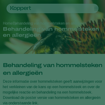
Producten
Home
Behandeling van hommelsteken en allergieën
Koppert One
Contact
Producten
Teelten
Behandeling van hommelsteken
Plaagbestrijding
Teelten
Plagen en ziekten
en allergieën
Ziektebestrijding
Bedekte groenteteelt
Plagen en ziekten
Over Koppert
Zoeken
Bestuiving
Siergewassen
Plagen
Over Koppert
Weerbaar telen
Fruit
Plantenziekten
Over Koppert
Uitzettechnieken
Vollegrondsgroenten
Nieuws en informatie
Monitoring & Scouting
Akkerbouwgewassen
Duurzaamheid
Behandeling van hommelsteken
Services
Werken bij Koppert
Contact
en allergieën
Deze informatie over hommelsteken geeft aanwijzingen voor
het verkleinen van de kans op een hommelsteek en over de
mogelijke reactie en behandeling na een hommelsteek.
Download de poster versie van hommelsteken en allergieën
via onderstaande link.