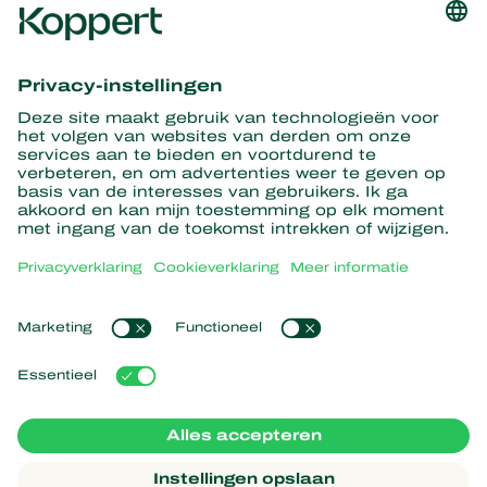
Ontvang het laatste nieuws en
informatie
Hier aanmelden
Partners with Nature
Roofmijten
Over Koppert
Roofinsecten
Sluipwespen
Over Koppert
Nuttige nematoden
Populaire links
Nieuws en informatie
Nuttige micro-organismen
Duurzaamheid
Gewasbescherming
Ervaringen van klanten
Werken bij Koppert
Bestuiving
Webshop
Contact
Koppert Global
Koppert One
Cookies beheren
Privacyverklaring
Disclaimer