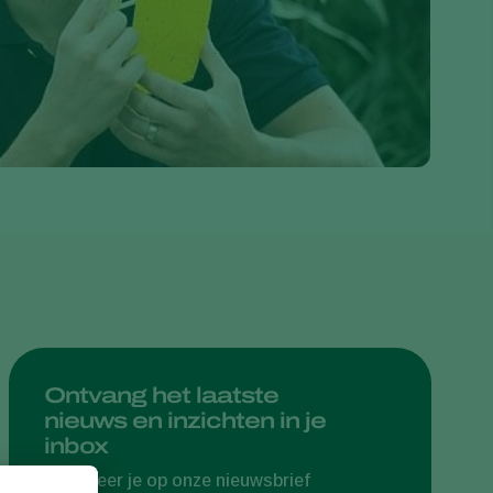
Greece
Hungary
India
Italy
Kenya
Korea
Mexico
Netherlands
Paraguay
Poland
Portugal
Ontvang het laatste
nieuws en inzichten in je
Russia
inbox
South Africa
Abonneer je op onze nieuwsbrief
Spain