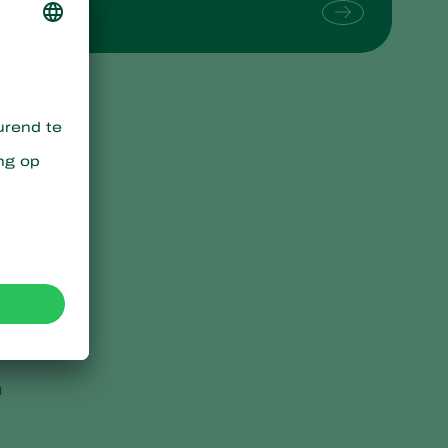
Sweden
Switzerland
Turkey
USA
United Kingdom
m