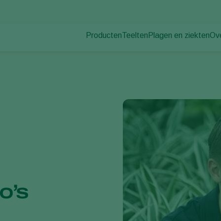
Producten
Teelten
Plagen en ziekten
Ov
Plagen
Plaagbestrijding
Bedekte groenteteelt
Ov
Plantenziekten
Ziektebestrijding
Siergewassen
Nie
Bestuiving
Fruit
Du
Weerbaar telen
Vollegrondsgroenten
Wer
Uitzettechnieken
Akkerbouwgewassen
Co
Monitoring & Scouting
Services
o’s