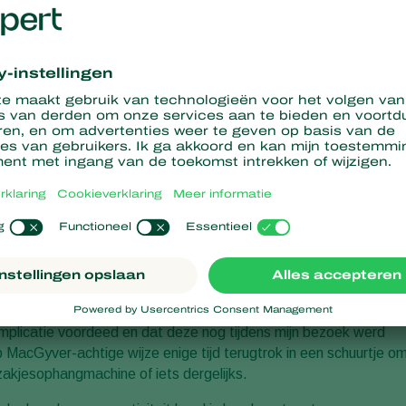
en gedeelte van mijn hart ligt daar nog steeds. Een deel
betreft, in de creativiteit van de Latino.
gelmaat zie je op straat voertuigen die met elastiekjes en
ns in een taxi gezeten waarvan een gedeelte van de
de richtingaanwijzer een schroevendraaier was.
regelmaat terug. Zo heb ik meerdere malen meegemaakt dat er
omplicatie voordeed en dat deze nog tijdens mijn bezoek werd
MacGyver-achtige wijze enige tijd terugtrok in een schuurtje o
nzakjesophangmachine of iets dergelijks.