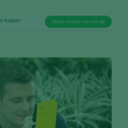
er Koppert
Neem contact met ons op
Koppert Global
er Koppert
Argentina
uws en informatie
Austria
urzaamheid
Belgium
ken bij Koppert
ntact
Brasil
Canada (English)
Canada (French)
Ecuador
Finland (Finnish)
Finland (Swedish)
France
Germany