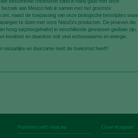
erder beschreven creativiteit hand in hand gaat met onze
ste bezoek aan Mexico heb ik samen met het grootste
n om, naast de toepassing van onze biologische bestrijders waar
oepassingen te doen met onze NatuGro producten. De proeven die
n hoog surprisegehalte) in verschillende gewassen gedaan zijn,
en kwaliteit en daardoor ook veel enthousiasme en energie.
n natuurlijke en duurzame teelt de toekomst heeft!
Partners with Nature
Over Koppert