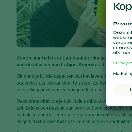
Zeven jaar heb ik in Latijns-Amerika gewoond en e
van de charme van Latijns-Amerika zit hem, wat mij 
Dit merk je bij alle aspecten van het leven. Met enige re
paperclips aan elkaar lijken te zitten. Zo heb ik wel ee
versnellingspook was vervangen door een stoelpoot en 
Deze creativiteit zie je ook in de tuinbouw met enige 
zich tijdens een bezoek aan een klant een praktische c
verholpen doordat een van de teeltmedewerkers zich op 
enige tijd later naar buiten te komen met een roofmijte