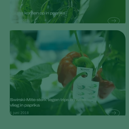
Luizen komen op in paprika
6 juni 2018
Swirski-Mite sterk tegen trips en witte
vlieg in paprika
6 juni 2018