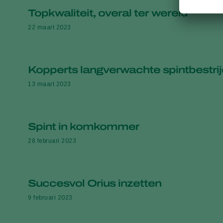
Topkwaliteit, overal ter wereld
22 maart 2023
Kopperts langverwachte spintbestrij
13 maart 2023
Spint in komkommer
28 februari 2023
Succesvol Orius inzetten
9 februari 2023