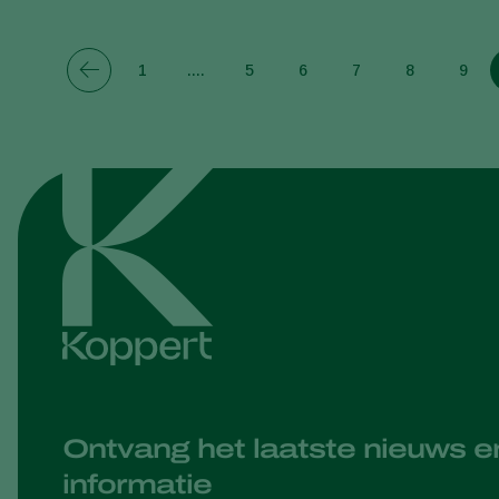
1
....
5
6
7
8
9
Ontvang het laatste nieuws e
informatie