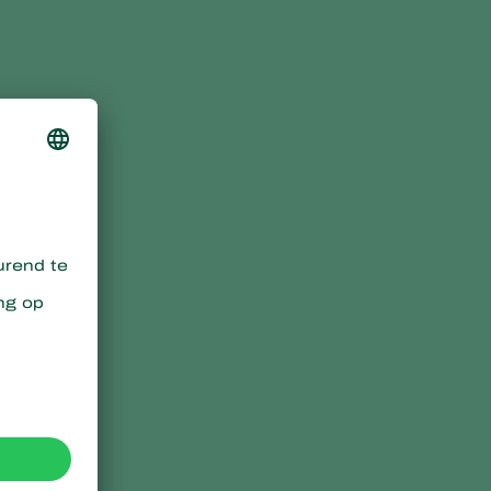
Sweden
Switzerland
Turkey
USA
United Kingdom