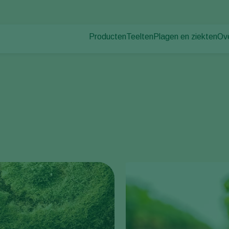
Producten
Teelten
Plagen en ziekten
Ov
Plagen
Plaagbestrijding
Bedekte groenteteelt
Ov
Plantenziekten
Ziektebestrijding
Siergewassen
Nie
Bestuiving
Fruit
Du
Weerbaar telen
Vollegrondsgroenten
Wer
Uitzettechnieken
Akkerbouwgewassen
Co
Monitoring & Scouting
Services