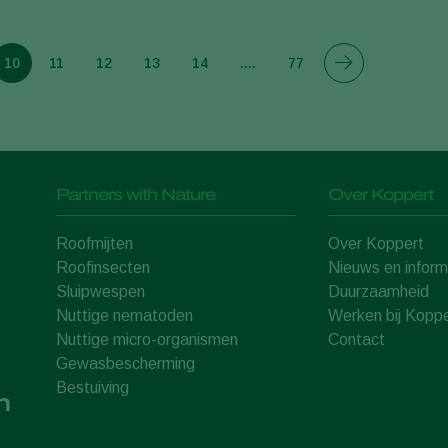
10
11
12
13
14
....
77
Partners with Nature
Over Koppert
Roofmijten
Over Koppert
Roofinsecten
Nieuws en inform
Sluipwespen
Duurzaamheid
Nuttige nematoden
Werken bij Koppe
Nuttige micro-organismen
Contact
Gewasbescherming
Bestuiving
n