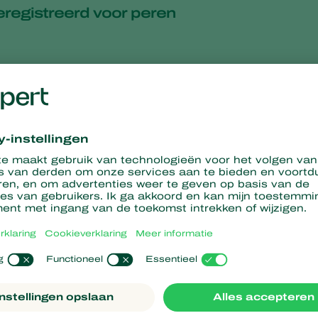
eregistreerd voor peren
uwe look en klaar voor de toekomst
et insectparasitaire nematoden
este werkwijze