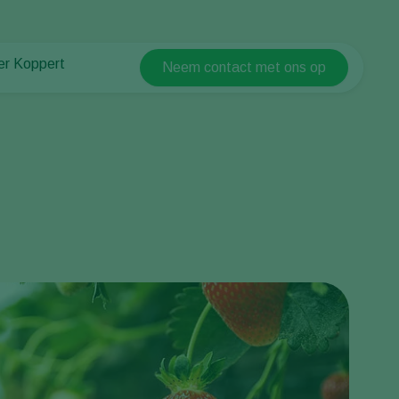
er Koppert
Neem contact met ons op
Koppert Global
er Koppert
Argentina
uws en informatie
Austria
urzaamheid
Belgium
ken bij Koppert
ntact
Brasil
Canada (English)
Canada (French)
Ecuador
Finland (Finnish)
Finland (Swedish)
France
Germany