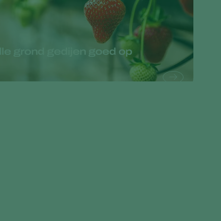
Greece
Hungary
India
lle grond gedijen goed op
Italy
Kenya
Korea
Mexico
Netherlands
Paraguay
Poland
Portugal
Russia
South Africa
Spain