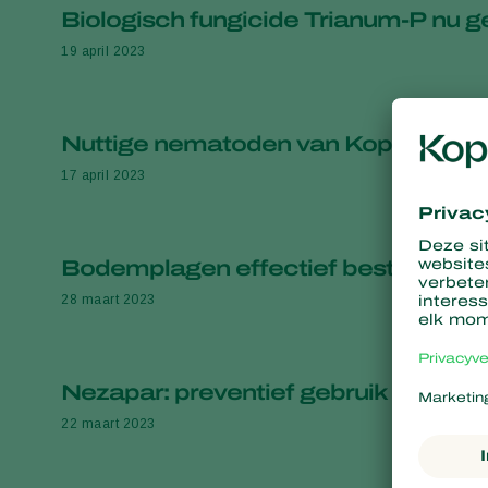
Biologisch fungicide Trianum-P nu g
19 april 2023
Nuttige nematoden van Koppert: nie
17 april 2023
Bodemplagen effectief bestrijden m
28 maart 2023
Nezapar: preventief gebruik is de b
22 maart 2023