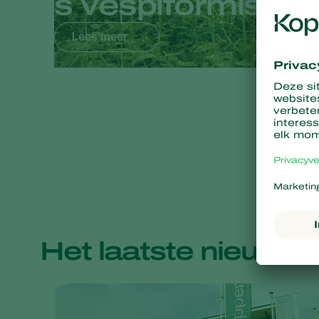
s vespiformis
Lees meer
Het laatste nieuws