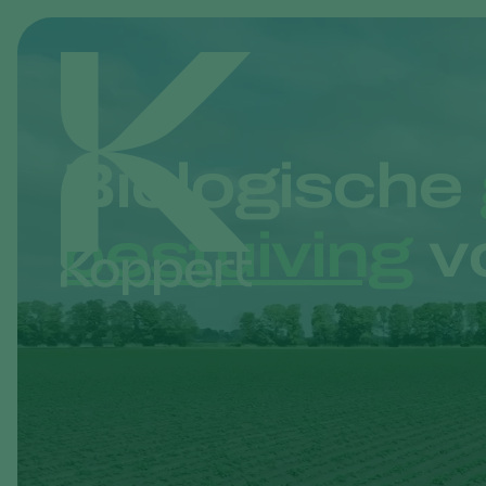
Biologische
bestuiving
vo