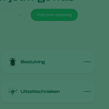
Sweden
Vind jouw oplossing
Switzerland
Turkey
USA
United Kingdom
Bestuiving
Uitzettechnieken