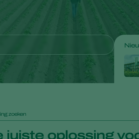
Nie
ing zoeken
 juiste oplossing v