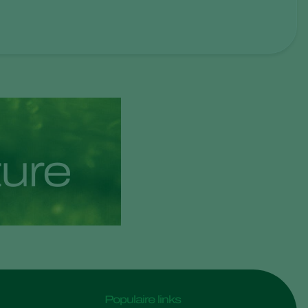
t
u
r
e
Populaire links