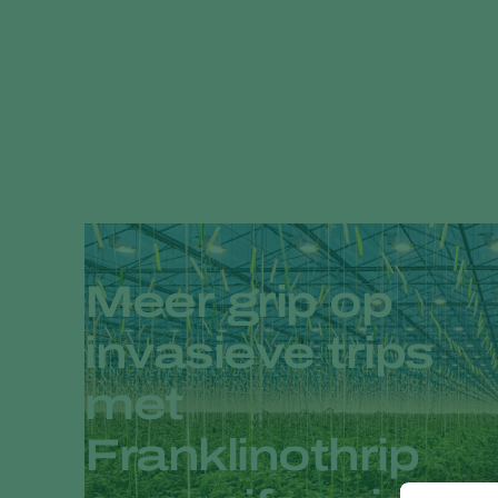
Meer grip op
invasieve trips
met
Franklinothrip