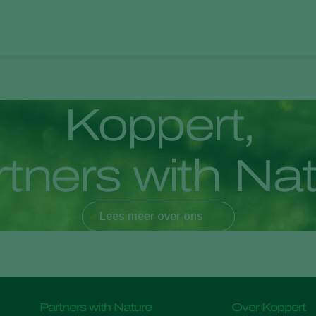
K
o
p
p
e
r
t
,
r
t
n
e
r
s
w
i
t
h
N
a
Lees meer over ons
Partners with Nature
Over Koppert