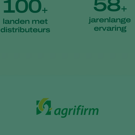
58
100
+
+
jarenlange
landen met
ervaring
distributeurs