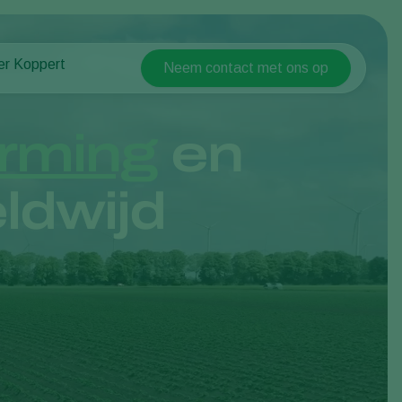
er Koppert
Neem contact met ons op
Koppert Global
er Koppert
Argentina
uws en informatie
rming
en
Austria
urzaamheid
Belgium
ken bij Koppert
ldwijd
ntact
Brasil
Canada (English)
Canada (French)
Ecuador
Finland (Finnish)
Finland (Swedish)
France
Germany