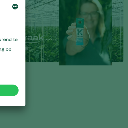
Limonica
Ulti-Mite:
een
doorbraak in
de
Lees meer
bestrijding
van trips en
witte vlieg