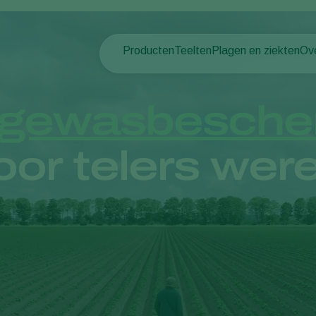
Producten
Teelten
Plagen en ziekten
Ov
Plagen
Plaagbestrijding
Bedekte groenteteelt
Ov
Plantenziekten
Ziektebestrijding
Siergewassen
Nie
gewasbesche
Bestuiving
Fruit
Du
Weerbaar telen
Vollegrondsgroenten
Wer
or telers were
Uitzettechnieken
Akkerbouwgewassen
Co
Monitoring & Scouting
Services