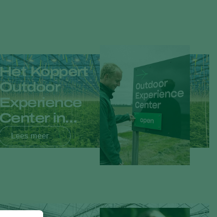
Het Koppert
Outdoor
Experience
Center in
Dronten is
Lees meer
weer
geopend!